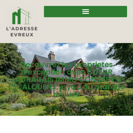
Decouvrez les proprietes
d’exception avec COEUR
LAURAGAIS IMMO CONCEPT a
ESCALQUENS, joyau du marche
de luxe