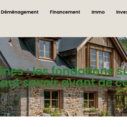
Déménagement
Financement
Immo
Inve
nes : les fondations s
 faut savoir avant de c