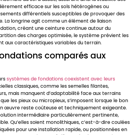
ulièrement efficace sur les sols hétérogènes ou
assements différentiels susceptibles de provoquer des
e. La longrine agit comme un élément de liaison
fondation, créant une ceinture continue autour du
rtition des charges optimisée, le système prévient les
t aux caractéristiques variables du terrain.
e fondations comparés aux
urs
systèmes de fondations coexistent avec leurs
ielles classiques, comme les semelles filantes,
s, mais manquent d’adaptabilité face aux terrains
s que les pieux ou micropieux, s’imposent lorsque le bon
e en œuvre reste coûteuse et techniquement exigeante.
olution intermédiaire particulièrement pertinente,
ble. Qu’elles soient monolithiques, c’est-à-dire coulées
quées pour une installation rapide, ou positionnées en