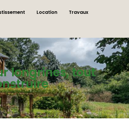
stissement
Location
Travaux
ur longrines, tout
onstruire