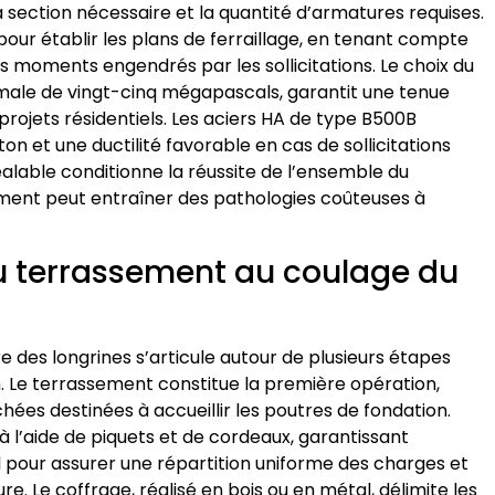
la section nécessaire et la quantité d’armatures requises.
 pour établir les plans de ferraillage, en tenant compte
des moments engendrés par les sollicitations. Le choix du
male de vingt-cinq mégapascals, garantit une tenue
projets résidentiels. Les aciers HA de type B500B
 et une ductilité favorable en cas de sollicitations
alable conditionne la réussite de l’ensemble du
ment peut entraîner des pathologies coûteuses à
du terrassement au coulage du
re des longrines s’articule autour de plusieurs étapes
n. Le terrassement constitue la première opération,
chées destinées à accueillir les poutres de fondation.
à l’aide de piquets et de cordeaux, garantissant
l pour assurer une répartition uniforme des charges et
re. Le coffrage, réalisé en bois ou en métal, délimite les